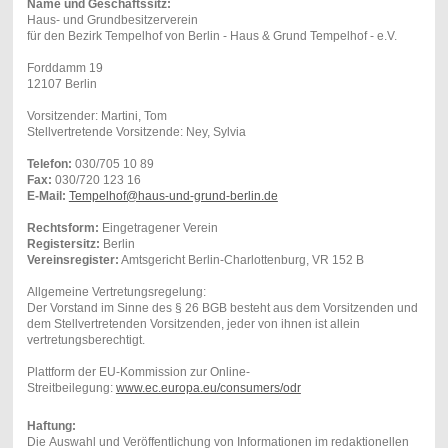
Name und Geschäftssitz:
Haus- und Grundbesitzerverein
für den Bezirk Tempelhof von Berlin - Haus & Grund Tempelhof - e.V.
Forddamm 19
12107 Berlin
Vorsitzender: Martini, Tom
Stellvertretende Vorsitzende: Ney, Sylvia
Telefon:
030/705 10 89
Fax:
030/720 123 16
E-Mail:
Tempelhof@haus-und-grund-berlin.de
Rechtsform:
Eingetragener Verein
Registersitz:
Berlin
Vereinsregister:
Amtsgericht Berlin-Charlottenburg, VR 152 B
Allgemeine Vertretungsregelung:
Der Vorstand im Sinne des § 26 BGB besteht aus dem Vorsitzenden und
dem Stellvertretenden Vorsitzenden, jeder von ihnen ist allein
vertretungsberechtigt.
Plattform der EU-Kommission zur Online-
Streitbeilegung:
www.ec.europa.eu/consumers/odr
Haftung:
Die Auswahl und Veröffentlichung von Informationen im redaktionellen