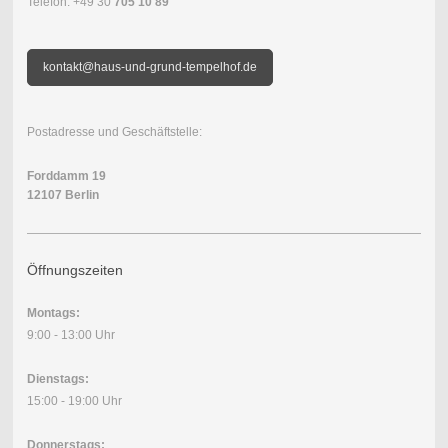
Telefon: +49 30
705 10 89
kontakt@haus-und-grund-tempelhof.de
Postadresse und Geschäftstelle:
Forddamm 19
12107 Berlin
Öffnungszeiten
Montags:
9:00 - 13:00 Uhr
Dienstags:
15:00 - 19:00 Uhr
Donnerstags: